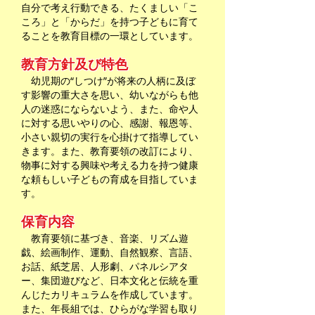
自分で考え行動できる、たくましい「こ
ころ」と「からだ」を持つ子どもに育て
ることを教育目標の一環としています。
教育方針及び特色
幼児期の“しつけ”が将来の人柄に及ぼ
す影響の重大さを思い、幼いながらも他
人の迷惑にならないよう、また、命や人
に対する思いやりの心、感謝、報恩等、
小さい親切の実行を心掛けて指導してい
きます。また、教育要領の改訂により、
物事に対する興味や考える力を持つ健康
な頼もしい子どもの育成を目指していま
す。
保育内容
教育要領に基づき、音楽、リズム遊
戯、絵画制作、運動、自然観察、言語、
お話、紙芝居、人形劇、パネルシアタ
ー、集団遊びなど、日本文化と伝統を重
んじたカリキュラムを作成しています。
また、年長組では、ひらがな学習も取り